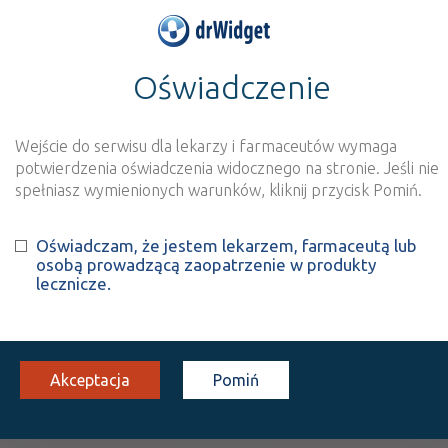
Oświadczenie
>
Kontakt
Kontakt
Wejście do serwisu dla lekarzy i farmaceutów wymaga
potwierdzenia oświadczenia widocznego na stronie. Jeśli nie
Wszelkie pytania oraz sugestie związane z działaniem serwisu
spełniasz wymienionych warunków, kliknij przycisk Pomiń.
prosimy kierować na adres:
drwidget@lekseek.com
Oświadczam, że jestem lekarzem, farmaceutą lub
osobą prowadzącą zaopatrzenie w produkty
O serwisie
lecznicze.
Kontakt
Statusy leków
Akceptacja
Pomiń