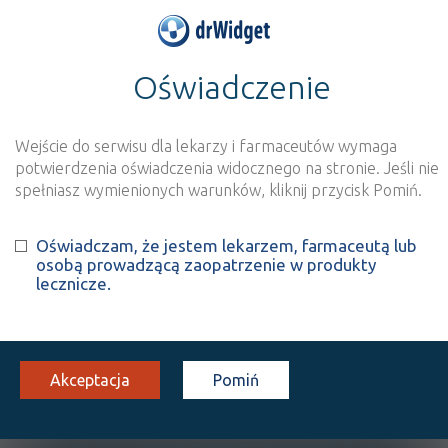
Oświadczenie
>
Baza produktów
>
Informacja o produkcie
Algomed
Wejście do serwisu dla lekarzy i farmaceutów wymaga
Szukaj
Wyszukaj produkt
potwierdzenia oświadczenia widocznego na stronie. Jeśli nie
spełniasz wymienionych warunków, kliknij przycisk Pomiń.
Algomed
- suplement diety
Oświadczam, że jestem lekarzem, farmaceutą lub
osobą prowadzącą zaopatrzenie w produkty
tabl.
200 szt.
Doustnie
lecznicze.
100%
SD
78,90
Akceptacja
Pomiń
OPIS