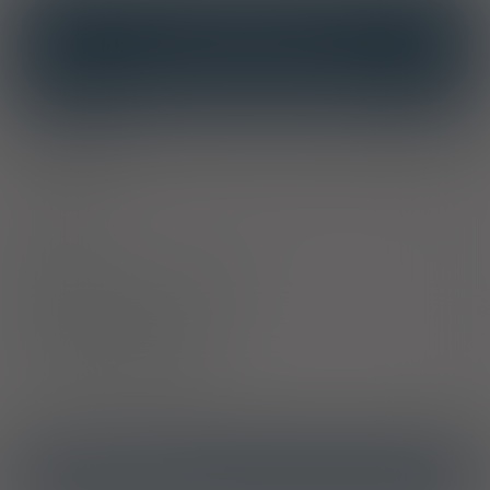
INTERAKCJE
INTERAKCJE Z SUBSTANCJAMI CZYNNYMI
INTERAKCJE Z WIELOMA PRODUKTAMI
Właściwości
Detoksykacja; stymulacja odporności; uzupełnianie składników
odżywczych.
Skład
Bezpieczeństwo stosowania
Sposób stosowania
Producent / Dystrybutor
Ostrzeżenia specjalne