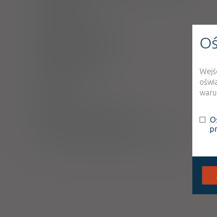
Interakcje
Ciąża i laktacja
Oś
Działania niepożądane
Przedawkowanie
Wejś
Działanie
oświ
warun
Skład
Podmiot Odpowiedzialny
O
p
Pozwolenie na dopuszczenie do obrotu