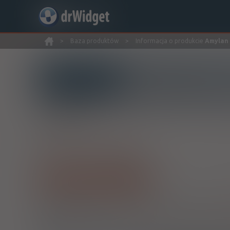
>
Baza produktów
>
Informacja o produkcie
Amylan
Wyszukaj produkt
Amylan
Amoxicillin + Clavulanic acid
tabl. powl.
875 mg+ 125 mg
14 szt.
Do
Pokaż wszystkie dawki leku
1)
Refundacja we wszystkich zarejestrowanych wskazaniac
Wskazania pozarejestracyjne: Zakażenia u pacjentów z niedo
2)
Pacjenci 65+
Przysługuje uprawnionym pacjentom we wskazaniach określon