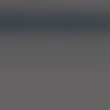
płatny dla pacjenta. Jeżeli natomiast lek jest refundowany w określony
ie w tych właśnie wskazaniach.
INTERAKCJE Z
INTERAKCJE Z WIEL
SUBSTANCJAMI CZYNNYMI
PRODUKTAMI
h zakażeń bakteryjnych u dzieci i dorosłych: ostre bakteryjne zapaleni
ego; zaostrzenie przewlekłego zapalenia oskrzeli (właściwie rozpoz
owego; odmiedniczkowe zapalenie nerek; zakażenia skóry i tkanek mię
ierzęta, ciężki ropień okołozębowy z szerzącym się zapaleniem tkanki ł
 i szpiku. Należy wziąć pod uwagę oficjalne wytyczne dotyczące właś