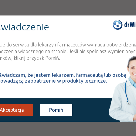
wiadczenie
cie do serwisu dla lekarzy i farmaceutów wymaga potwierdzeni
adczenia widocznego na stronie. Jeśli nie spełniasz wymienionyc
ków, kliknij przycisk Pomiń.
świadczam, że jestem lekarzem, farmaceutą lub osobą
rowadzącą zaopatrzenie w produkty lecznicze.
Akceptacja
Pomiń