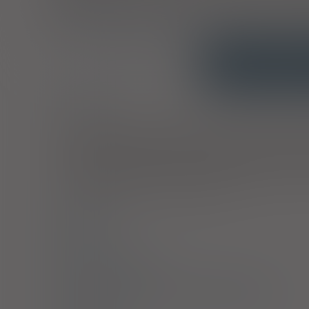
zarejestrowanych wskazaniach, to jest w nich wszystkich bez
wskazaniach, to jest bezpłatny dla seniorów tylko i wyłączn
3)
Pacjenci do ukończenia 18 roku życia
INTERAKCJE
OPIS
Wskazania
Produkt leczniczy jest wskazany do leczenia następującyc
(właściwie rozpoznane); ostre zapalenie ucha środkow
pozaszpitalne zapalenie płuc; zapalenie pęcherza mocz
szczególnie zapalenie tkanki łącznej, ukąszenia przez zw
zakażenia kości i stawów, szczególnie zapalenie kości
stosowania leków przeciwbakteryjnych.
Dawkowanie
Uwagi
Przeciwwskazania
Ostrzeżenia specjalne / Środki ostrożności