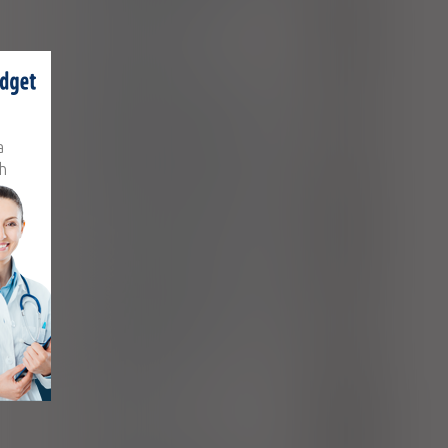
Ostre zapalenie zatok
J01
Ostre zapalenie gardła,
J02.9
nieokreślone
Zapalenie płuc wywołane przez
J13
Streptococcus pneumoniae
Zapalenie płuc wywołane przez
J14
a
Haemophilus influenzae
h
Zapalenie płuc wywołane przez
J15.6
inne tlenowe bakterie Gram-ujemne
Ostre zapalenie oskrzeli
J20
Zapalenie oskrzeli nieokreślone jako
J40
ostre albo przewlekłe
Proste i śluzowo-ropne przewlekłe
J41
zapalenie oskrzeli
Ropień przywierzchołkowy z
K04.6
zajęciem zatoki
Liszajec
L01
Zapalenie tkanki łącznej
L03