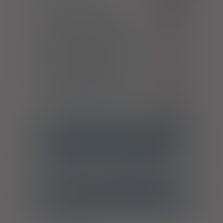
Zapalenie kości i szpiku
M86
Przewlekłe odmiedniczkowe
zapalenie nerek z niezaporowym
N11.0
zaburzeniem odpływu moczu
Przewlekłe odmiedniczkowe
zapalenie nerek z zaporowym
N11.1
zaburzeniem odpływu moczu
Inne przewlekłe cewkowo-
N11.8
śródmiąższowe zapalenie nerek
Zapalenie pęcherza moczowego
N30
ATC
J01CR02 - Amoksycylina z inhibitorem beta-
laktamazy
Ostrzeżenia specjalne
Antykoncepcja