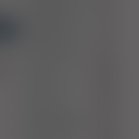
ch
przyczyna chorób sklasyfikowanych
B96.6
w innych rozdziałach
Clostridium perfringens [C.
perfringens] jako przyczyna chorób
B96.7
OMA
sklasyfikowanych w innych
rozdziałach
Inne określone bakterie jako
przyczyna chorób sklasyfikowanych
B96.8
w innych rozdziałach
e zatok
Ostre surowicze zapalenie ucha
nane);
H65.0
środkowego
kkich,
ącznej;
Inne ostre, nieropne zapalenie ucha
ciwego
H65.1
środkowego
Ostre ropne zapalenie ucha
H66.0
środkowego
Inne przewlekłe ropne zapalenie
H66.3
ucha środkowego
Zapalenie ucha środkowego w
przebiegu chorób bakteryjnych
H67.0
sklasyfikowanych gdzie indziej