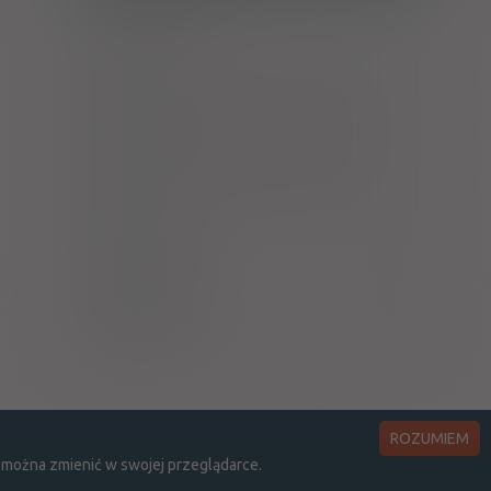
Laktacja
Ciąża - trymestr 1 - Kategoria B
Ciąża - trymestr 2 - Kategoria B
Ciąża - trymestr 3 - Kategoria B
Wykaz B
Upośledza !
B
ROZUMIEM
 można zmienić w swojej przeglądarce.