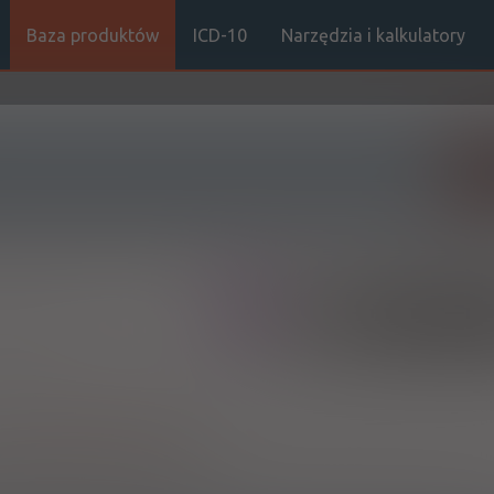
Baza produktów
ICD-10
Narzędzia i kalkulatory
Sz
(1)
(2)
100%
50%
S
Rx
25,26
12,63
bezpł.
ustnie
h:
Pokaż wskazania z ChPL
borami odporności - profilaktyka
ych w decyzji o objęciu refundacją. Jeżeli lek jest refundowany we ws