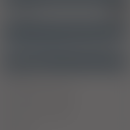
Astma oskrzelowa
J45
Stan astmatyczny
J46
ATC
R03AK06 - Salmeterol i inne leki stosowane w chorobach
obturacyjnych dróg oddechowych
Ostrzeżenia specjalne
Laktacja
Ciąża - trymestr 1 - Kategoria C
Ciąża - trymestr 2 - Kategoria C
Ciąża - trymestr 3 - Kategoria C
Wykaz A