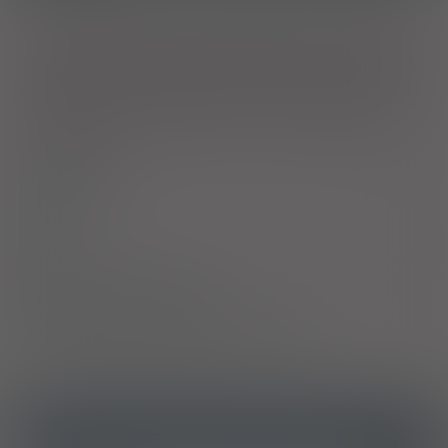
Lek jest wskazany do systematycznego leczenia astmy
oskrzelowej, gdy zalecane jest jednoczesne stosowanie długo
działającego β
-mimetyku i wziewnego kortykosteroidu: u
2
pacjentów, u których objawów astmy nie można opanować
mimo stosowania kortykosteroidu wziewnego oraz krótko
działającego β
-mimetyku stosowanego doraźnie lub u
2
pacjentów, u których objawy astmy można opanować
kortykosteroidem wziewnym i długo działającym β
-
2
mimetykiem.
Dawkowanie
Uwagi
Skład
Podmiot Odpowiedzialny
Pozwolenie na dopuszczenie do obrotu
ICD10