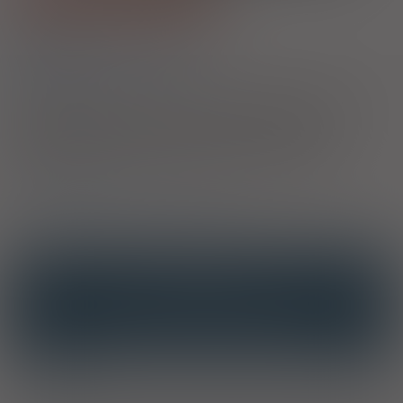
1)
Astma
Przewlekła obturacyjna choroba płuc
Eozynofilowe zapalenie oskrzeli
2)
Pacjenci 65+
Przysługuje uprawnionym pacjentom we wskazaniach określonych w
decyzji o objęciu refundacją. Jeżeli lek jest refundowany we
wszystkich zarejestrowanych wskazaniach, to jest w nich
wszystkich bezpłatny dla pacjenta. Jeżeli natomiast lek jest
refundowany w określonych wskazaniach, to jest bezpłatny dla
seniorów tylko i wyłącznie w tych właśnie wskazaniach.
3)
Kobiety w ciąży
4)
Pacjenci do ukończenia 18 roku życia
OPIS
INTERAKCJE
INTERAKCJE Z SUBSTANCJAMI CZYNNYMI
INTERAKCJE Z WIELOMA PRODUKTAMI
Wskazania