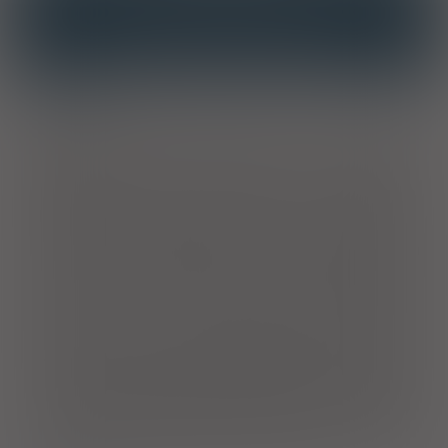
INTERAKCJE Z SUBSTANCJAMI CZYNNYMI
INTERAKCJE Z WIELOMA PRODUKTAMI
Wskazania
Hipercholesterolemia
. Produkt leczniczy jest wskazany jako
uzupełnienie leczenia dietetycznego w celu zmniejszenia
podwyższonego stężenia całkowitego cholesterolu,
cholesterolu LDL (LDL-C), apolipoproteiny B i triglicerydów u
dorosłych, młodzieży oraz dzieci w wieku 10 lat lub starszych z
hipercholesterolemią pierwotną, w tym hipercholesterolemią
rodzinną (postać heterozygotyczna), lub z hiperlipidemią
złożoną (mieszaną) (odpowiadającą hiperlipidemii typu IIa i IIb
wg klasyfikacji Fredrickson’a) w przypadku niewystarczającej
odpowiedzi na stosowanie diety i innych niefarmakologicznych
metod leczenia. Produkt leczniczy jest również wskazany do
stosowania w celu zmniejszenia stężenia cholesterolu
całkowitego i cholesterolu-LDL u dorosłych z homozygotyczną
postacią rodzinnej hipercholesterolemii jako terapia dodana do
innych sposobów terapii hipolipemizującej (np. afereza
cholesterolu-LDL) lub wtedy, gdy takie sposoby leczenia nie są
dostępne.
Zapobieganie chorobom sercowo-naczyniowym
.
Zapobieganie zdarzeniom sercowo-naczyniowym u dorosłych,
u których ryzyko pierwszego zdarzenia sercowo-
naczyniowego oceniane jest jako duże, wraz z działaniami