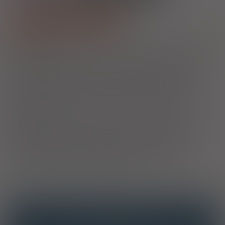
Pokaż wszystkie dawki leku
1)
Refundacja we wszystkich zarejestrowanych wskazaniach:
Pokaż
wskazania z ChPL
Wskazania pozarejestracyjne: Ciężka wtórna hipercholesterolemia u
dzieci w wieku od 10 do 18 rż. (z wysokim ryzykiem powikłań
sercowo-naczyniowych oraz przy braku skuteczności leczenia
niefarmakologicznego) w przebiegu: niewydolności nerek lub
zespołu nerczycowego, lub cukrzycy typu I (z towarzyszącą
mikroalbuminurią lub niewydolnością nerek), lub otrzymujących
terapię antyretrowirusową, lub po przeszczepianiu narządów
2)
Pacjenci 65+
Przysługuje uprawnionym pacjentom we wskazaniach określonych w
decyzji o objęciu refundacją. Jeżeli lek jest refundowany we
wszystkich zarejestrowanych wskazaniach, to jest w nich
wszystkich bezpłatny dla pacjenta. Jeżeli natomiast lek jest
refundowany w określonych wskazaniach, to jest bezpłatny dla
seniorów tylko i wyłącznie w tych właśnie wskazaniach.
3)
Pacjenci do ukończenia 18 roku życia
OPIS
INTERAKCJE