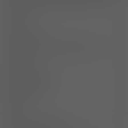
mającymi na celu redukcję innych czynników ryzyka.
Dawkowanie
Uwagi
Przeciwwskazania
Ostrzeżenia specjalne / Środki ostrożności
Interakcje
Ciąża i laktacja
Działania niepożądane
Przedawkowanie
Działanie
Skład
Podmiot Odpowiedzialny