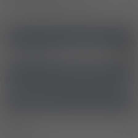
Pozwolenie na dopuszczenie do obrotu
ICD10
Czysta hipercholesterolemia
E78.0
Hiperlipidemia mieszana
E78.2
ATC
C10AA05 - Atorwastatyna
Ostrzeżenia specjalne
Alkohol
Grejpfrut