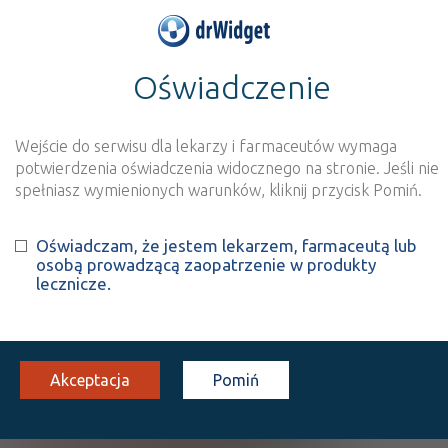
Oświadczenie
>
Baza produktów
>
Informacja o produkcie
Atorvastatin Medical
Valley
Wejście do serwisu dla lekarzy i farmaceutów wymaga
potwierdzenia oświadczenia widocznego na stronie. Jeśli nie
spełniasz wymienionych warunków, kliknij przycisk Pomiń.
Szukaj
Wyszukaj produkt
Oświadczam, że jestem lekarzem, farmaceutą lub
osobą prowadzącą zaopatrzenie w produkty
lecznicze.
Atorvastatin Medical Valley
Atorvastatin
tabl. powl.
40 mg
30 szt.
Doustnie
Akceptacja
Pomiń
(1)
(2)
(3)
100%
30%
S
DZ
Rx
15,37
4,61
bezpł.
bezpł.