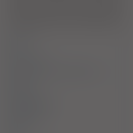
mózgowego lub rdzeniowego (w przebiegu urazu,
stwardnienia rozsianego lub innych chorób rdzenia
kręgowego), którzy nie reagują na leczenie doustnymi lekami
przeciwspastycznymi (w tym doustnym baklofenem) i/lub u
których występują niemożliwe do zaakceptowania działania
niepożądane po podaniu skutecznych dawek leków doustnych.
Dawkowanie
Uwagi
Przeciwwskazania
Ostrzeżenia specjalne / Środki ostrożności
Interakcje
Ciąża i laktacja
Działania niepożądane
Przedawkowanie
Działanie