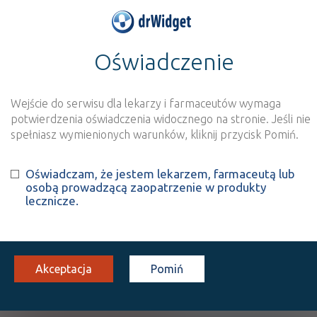
Oświadczenie
>
Baza produktów
>
Informacja o produkcie
Baclofen Sintetica
Wejście do serwisu dla lekarzy i farmaceutów wymaga
Szukaj
Wyszukaj produkt
potwierdzenia oświadczenia widocznego na stronie. Jeśli nie
spełniasz wymienionych warunków, kliknij przycisk Pomiń.
Baclofen Sintetica
Oświadczam, że jestem lekarzem, farmaceutą lub
osobą prowadzącą zaopatrzenie w produkty
inf. [roztw.]
2 mg/ml
5 amp. 5 ml
Iniekcje
lecznicze.
100%
Lz
2381,40
Akceptacja
Pomiń
Pokaż wszystkie dawki leku