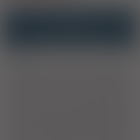
OPIS
INTERAKCJE
INTERAKCJE Z SUBSTANCJAMI CZYNNYMI
INTERAKCJE Z WIELOMA PRODUKTAMI
Wskazania
Produkt leczniczy jest wskazany do leczenia pacjentów z
ciężką, przewlekłą spastycznością będącą wynikiem urazu,
stwardnienia rozsianego lub innych zaburzeń rdzenia
kręgowego, którzy nie reagują na leczenie baklofenem w
postaci doustnej lub inne doustnie podawane leki
przeciwspastyczne i/lub u pacjentów, u których występują
niemożliwe do zaakceptowania działania niepożądane, po
podaniu skutecznych dawek leków doustnych. Produkt
leczniczy jest skuteczny u dorosłych pacjentów z ciężką
przewlekłą spastycznością pochodzenia mózgowego,
wynikającą np. z porażenia mózgowego, urazu mózgu lub
wypadku mózgowo-rdzeniowego; jednakże doświadczenie
kliniczne jest ograniczone. Dzieci i młodzież. Produkt leczniczy
jest wskazany do stosowania u pacjentów w wieku od 4 do <18
lat z ciężką przewlekłą spastycznością pochodzenia