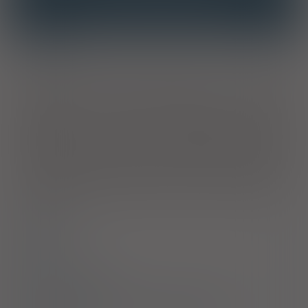
INTERAKCJE Z WIELOMA PRODUKTAMI
Wskazania
Produkt leczniczy jest stosowany w leczeniu: astmy, gdy
stosowanie inhalatora ciśnieniowego lub inhalatora
proszkowego jest niewłaściwe; zespołu krupu - ostrego
zapalenia krtani, tchawicy i oskrzeli, niezależnie od etiologii,
wiążącego się z istotnym zwężeniem górnych dróg
oddechowych, dusznością lub „szczekającym” kaszlem i
prowadzącego do zaburzeń oddychania; zaostrzenia
przewlekłej obturacyjnej choroby płuc (POChP), w przypadku
gdy stosowanie budezonidu w postaci zawiesiny do nebulizacji
jest uzasadnione. Produkt leczniczy NIE jest wskazany do
łagodzenia ostrego napadu astmy lub stanów astmatycznych i
bezdechu.
Dawkowanie
Uwagi
Przeciwwskazania
Ostrzeżenia specjalne / Środki ostrożności