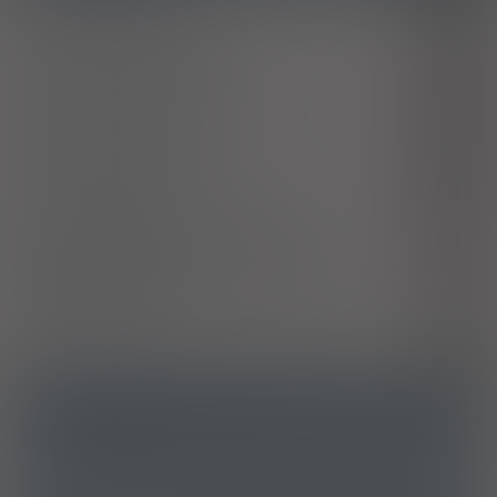
Ostre zapalenie tchawicy
J04.1
Ostre zapalenie krtani i tchawicy
J04.2
Ostre krupowe zapalenie krtani
J05.0
Ostre zapalenie nagłośni
J05.1
Ostre zapalenie krtani i gardła
J06.0
Ostre zapalenie oskrzeli
J20
Inne przewlekłe obturacyjne choroby płuc
J44
Przewlekła obturacyjna choroba płuc w okresie
J44.1
zaostrzenia, nieokreślona
Astma oskrzelowa
J45
Eozynofilia płucna niesklasyfikowana gdzie indziej
J82
ATC
R03BA02 - Budezonid