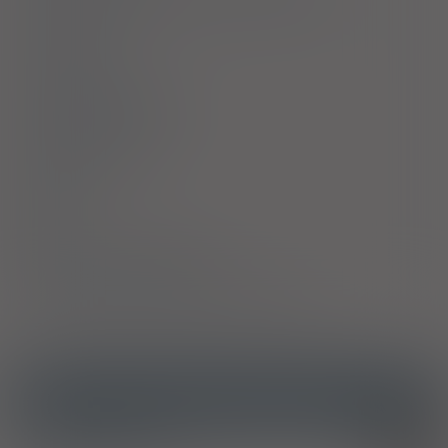
Interakcje
Ciąża i laktacja
Działania niepożądane
Przedawkowanie
Działanie
Skład
Podmiot Odpowiedzialny
Pozwolenie na dopuszczenie do obrotu
ICD10
Ostre zapalenie krtani
J04.0