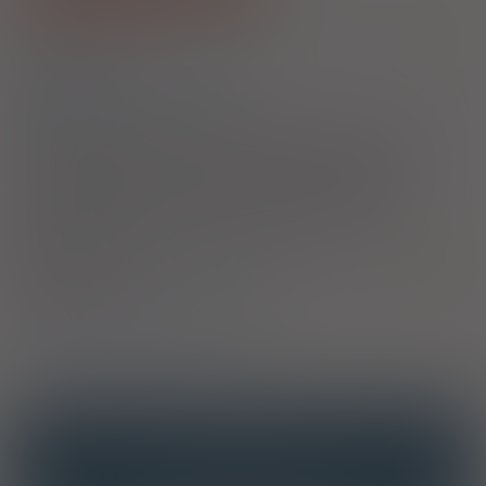
1)
Refundacja we wszystkich zarejestrowanych wskazaniach:
Pokaż
wskazania z ChPL
2)
Astma
Przewlekła obturacyjna choroba płuc
Eozynofilowe zapalenie oskrzeli
3)
Pacjenci 65+
Przysługuje uprawnionym pacjentom we wskazaniach określonych w
decyzji o objęciu refundacją. Jeżeli lek jest refundowany we
wszystkich zarejestrowanych wskazaniach, to jest w nich
wszystkich bezpłatny dla pacjenta. Jeżeli natomiast lek jest
refundowany w określonych wskazaniach, to jest bezpłatny dla
seniorów tylko i wyłącznie w tych właśnie wskazaniach.
4)
Kobiety w ciąży
5)
Pacjenci do ukończenia 18 roku życia
6)
Refundacja we wszystkich zarejestrowanych wskazaniach:
Pokaż
wskazania z ChPL
Astma
Przewlekła obturacyjna choroba płuc
Eozynofilowe zapalenie oskrzeli
OPIS
INTERAKCJE
INTERAKCJE Z SUBSTANCJAMI CZYNNYMI