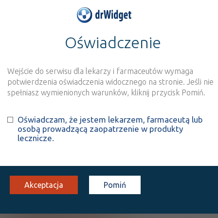
Oświadczenie
>
Baza produktów
>
Informacja o produkcie
Benodil
Wejście do serwisu dla lekarzy i farmaceutów wymaga
Szukaj
Wyszukaj produkt
potwierdzenia oświadczenia widocznego na stronie. Jeśli nie
spełniasz wymienionych warunków, kliknij przycisk Pomiń.
Benodil
Oświadczam, że jestem lekarzem, farmaceutą lub
osobą prowadzącą zaopatrzenie w produkty
Budesonide
lecznicze.
zaw. do nebulizacji
0,25 mg/ml
10 amp. 2 ml
Wziewnie
100%
Rx
33,81
Akceptacja
Pomiń
Pokaż wszystkie dawki leku