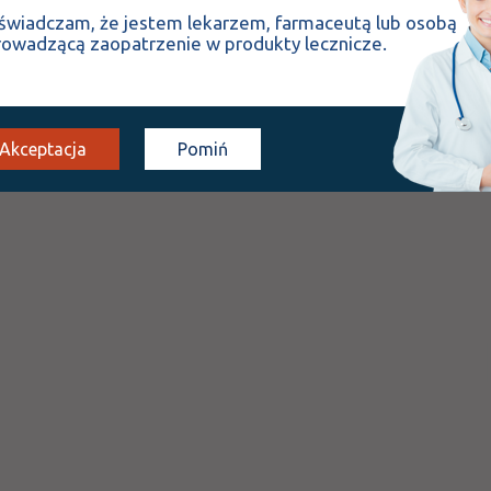
świadczam, że jestem lekarzem, farmaceutą lub osobą
rowadzącą zaopatrzenie w produkty lecznicze.
Akceptacja
Pomiń