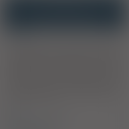
INTERAKCJE
INTERAKCJE Z SUBSTANCJAMI CZYNNYMI
INTERAKCJE Z WIELOMA PRODUKTAMI
Właściwości
Zaleca się stosowanie w celu uzupełnienia codziennej diety w
sprzyjające zdrowiu kwasy omega-3 (EPA i DHA), dla osób, które
maja problemy z krążeniem, ciśnieniem krwi i cholesterolem, dla
osób, które pragną aktywnie zadbać o zdrowie i sprawne
funkcjonowania serca i układu krążenia, w okresach
rekonwalescencji, w okresach narażenia na stres, dla osób
palących i starszych. Korzystnie wpływa na poziom
cholesterolu, przyczynia się do zwiększenia elastyczności
naczyń krwionośnych; dba o prawidłowe ciśnienie krwi.
Witaminy (B
, B
, kwas foliowy) korzystnie wpływają na
6
12
fizjologiczne funkcjonowanie serca i układu krążenia, regulują
poziom homocysteiny we krwi.
Skład
Bezpieczeństwo stosowania