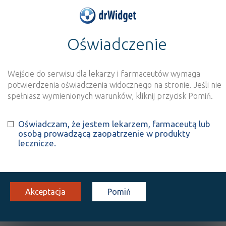
Oświadczenie
>
Baza produktów
>
Informacja o produkcie
Novocardia
Wejście do serwisu dla lekarzy i farmaceutów wymaga
Szukaj
Wyszukaj produkt
potwierdzenia oświadczenia widocznego na stronie. Jeśli nie
spełniasz wymienionych warunków, kliknij przycisk Pomiń.
Novocardia
- suplement diety
Oświadczam, że jestem lekarzem, farmaceutą lub
osobą prowadzącą zaopatrzenie w produkty
kaps.
40 szt.
Doustnie
lecznicze.
100%
SD
19,38
Akceptacja
Pomiń
OPIS