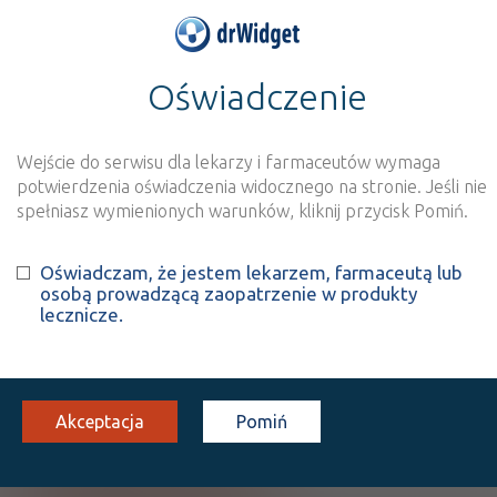
Oświadczenie
>
Baza produktów
>
Informacja o produkcie
Omegaven
Wejście do serwisu dla lekarzy i farmaceutów wymaga
Szukaj
Wyszukaj produkt
potwierdzenia oświadczenia widocznego na stronie. Jeśli nie
spełniasz wymienionych warunków, kliknij przycisk Pomiń.
Omegaven
Oświadczam, że jestem lekarzem, farmaceutą lub
osobą prowadzącą zaopatrzenie w produkty
Fish oil
lecznicze.
inf. [emulsja]
1 but. 50 ml
Iniekcje
100%
Lz
205,13
Akceptacja
Pomiń
Pokaż wszystkie dawki leku