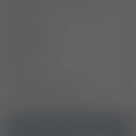
Ostrzeżenia specjalne / Środki ostrożności
Interakcje
Ciąża i laktacja
Działania niepożądane
Przedawkowanie
Działanie
Skład
Podmiot Odpowiedzialny
Pozwolenie na dopuszczenie do obrotu
ICD10
Inne zaburzenia równowagi wodno-elektrolitowej,