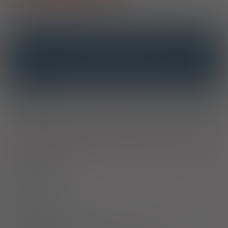
OPIS
INTERAKCJE
INTERAKCJE Z SUBSTANCJAMI CZYNNYMI
INTERAKCJE Z WIELOMA PRODUKTAMI
Wskazania
Żywienie pozajelitowe z suplementacją długołańcuchowych
omega-3 kwasów tłuszczowych, zwłaszcza kwasów
eikozapentaenowego i dokozaheksaenowego, gdy żywienie
doustne lub dojelitowe jest niemożliwe, niewystarczające lub
przeciwwskazane.
Dawkowanie
Uwagi
Przeciwwskazania