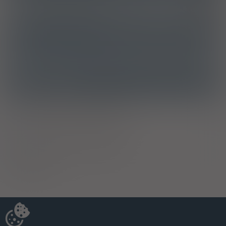
E87.8
niesklasyfikowane gdzie indziej
ATC
B05BA02 - Emulsje tłuszczowe
Ostrzeżenia specjalne
Ciąża - trymestr 1 - Kategoria C
Ciąża - trymestr 2 - Kategoria C
Ciąża - trymestr 3 - Kategoria C
B