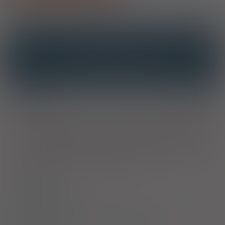
OPIS
INTERAKCJE
INTERAKCJE Z SUBSTANCJAMI CZYNNYMI
INTERAKCJE Z WIELOMA PRODUKTAMI
Wskazania
Produkt leczniczy jest stosowany do: pozajelitowego
wyrównania zaburzeń równowagi wodno-elektrolitowej, przy
nadmiernej utracie płynów i elektrolitów spowodowanej np.
wymiotami i biegunką lub przez przetoki jelitowe czy żółciowe,
albo w przypadku niedostatecznej doustnej podaży płynów;
nawadniania w okresie okołooperacyjnym.
Dawkowanie
Przeciwwskazania
Ostrzeżenia specjalne / Środki ostrożności