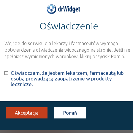
Oświadczenie
>
Baza produktów
>
Informacja o produkcie
Optilyte
Wejście do serwisu dla lekarzy i farmaceutów wymaga
Szukaj
Wyszukaj produkt
potwierdzenia oświadczenia widocznego na stronie. Jeśli nie
spełniasz wymienionych warunków, kliknij przycisk Pomiń.
Optilyte
Oświadczam, że jestem lekarzem, farmaceutą lub
osobą prowadzącą zaopatrzenie w produkty
Produkt złożony
lecznicze.
inf. [roztw.]
1 poj. 500 ml
Iniekcje
100%
Rx
15,50
Akceptacja
Pomiń
Pokaż wszystkie dawki leku