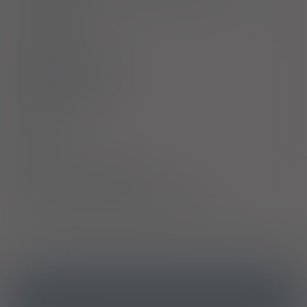
Interakcje
Ciąża i laktacja
Działania niepożądane
Przedawkowanie
Działanie
Skład
Podmiot Odpowiedzialny
Pozwolenie na dopuszczenie do obrotu
ICD10
ATC