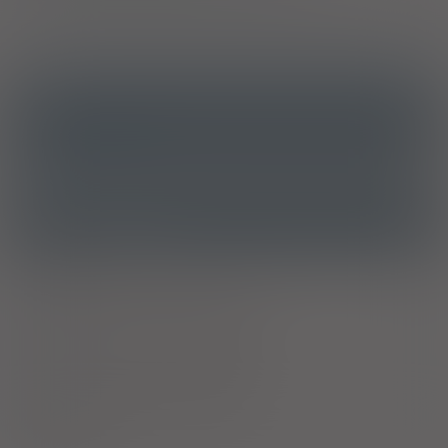
ICD10
ATC
B05BB01 - Elektrolity
Ostrzeżenia specjalne
Laktacja
Ciąża - trymestr 1 - Kategoria B
Ciąża - trymestr 2 - Kategoria B
Ciąża - trymestr 3 - Kategoria B
B