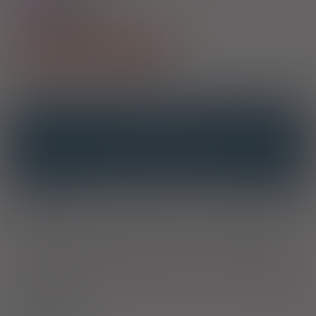
125,00
Pokaż wszystkie dawki leku
OPIS
INTERAKCJE
INTERAKCJE Z SUBSTANCJAMI CZYNNYMI
INTERAKCJE Z WIELOMA PRODUKTAMI
Wskazania
Korygowanie i utrzymywanie równowagi w zakresie stężenia
potasu, sodu i chlorku oraz płynów, w zależności od stanu
klinicznego pacjenta. Roztwór jest przeznaczony w
szczególności do stosowania w leczeniu hipokaliemii,
odwodnienia hipo- i izotonicznego oraz zasadowicy
hipochloremicznej.