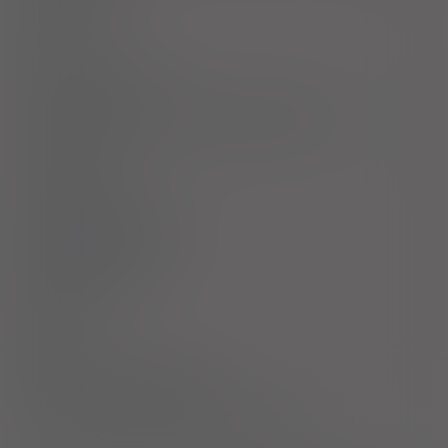
Dawkowanie
Uwagi
Przeciwwskazania
Ostrzeżenia specjalne / Środki ostrożności
Interakcje
Ciąża i laktacja
Działania niepożądane
Przedawkowanie
Działanie
Skład
Podmiot Odpowiedzialny
Pozwolenie na dopuszczenie do obrotu