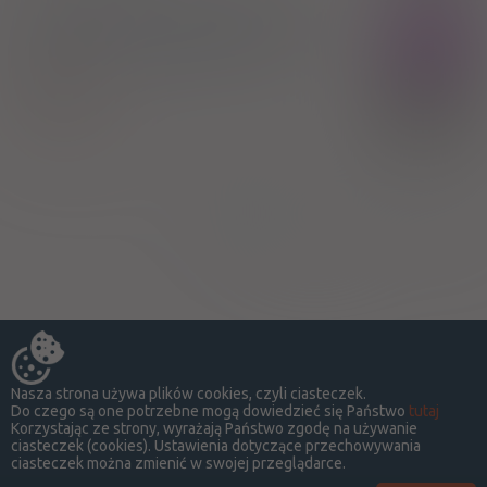
Uman albumin 20% kedrion
Rx
inf. [roztw.]
10 g/50 ml
1 but. 50 ml
(Iniekcje)
100%
Albumin human
176,81 zł
Kedrion S.p.A.
Strona:
z
1
Nasza strona używa plików cookies, czyli ciasteczek.
Do czego są one potrzebne mogą dowiedzieć się Państwo
tutaj
Korzystając ze strony, wyrażają Państwo zgodę na używanie
ciasteczek (cookies). Ustawienia dotyczące przechowywania
ciasteczek można zmienić w swojej przeglądarce.