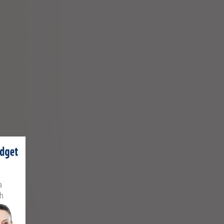
p. z o.o.
lantamine
Sp. z o.o.
lantamine
Sp. z o.o.
lantamine
apoint SA
a
h
losulphate