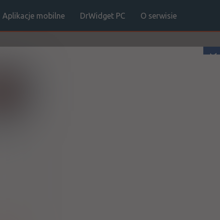
Aplikacje mobilne
DrWidget PC
O serwisie
facebook
ukaj
na
1 z 1