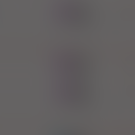
Pyridostigmi
100%
Rx
Mylan Healthcare 
X
Distigmi
100%
Rx
Takeda Pharma S
56,00 zł
Distigmi
100%
Rx
Takeda Pharma S
X