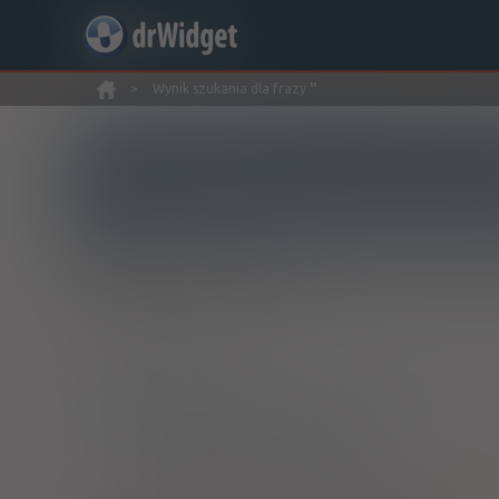
>
Wynik szukania dla frazy
''
Wyszukaj produkt
Nowe rejestracje
Znaleziono wyników:
15
ATC:
N
Układ nerwowy
N07
Inne leki działające na układ nerwowy
N07A
Parasympatykomimetyki
N07AA
Inhibitory acetylocholinoesterazy