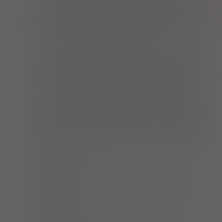
Ipidacrine hydrochloride Grindeks
tabl.
20 mg
50 szt. (Doustnie)
Ipidacrine hydrochloride Grindeks
inj. [roztw.]
5 mg/ml
10 amp. 1 ml (Iniekcje)
Ipidacrine hydrochloride Grindeks
inj. [roztw.]
15 mg/ml
10 amp. 1 ml (Iniekcje)
Nivalin
inj. [roztw.]
2,5 mg/ml
10 amp. 1 ml (Iniekcje)
Nivalin