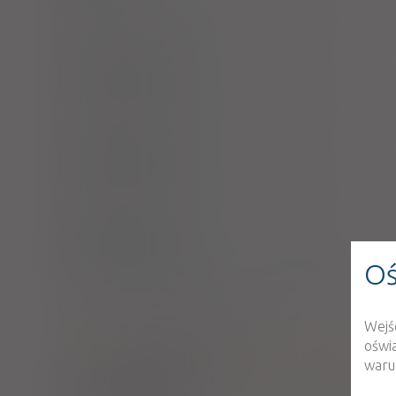
inj. [roztw.]
5 mg/ml
10 amp. 1 ml (Iniekcje)
Nivalin - (IR)
inj. [roztw.]
5 mg/ml
10 amp. 1 ml (Iniekcje)
Nivalin - (IR)
inj. [roztw.]
5 mg/ml
10 amp. 1 ml (Iniekcje)
Nivalin - (IR)
Oś
inj. [roztw.]
5 mg/ml
10 amp. 1 ml (Iniekcje)
ATC:
Wejś
N07AA01
Neostygmina
oświ
warun
Polstigminum