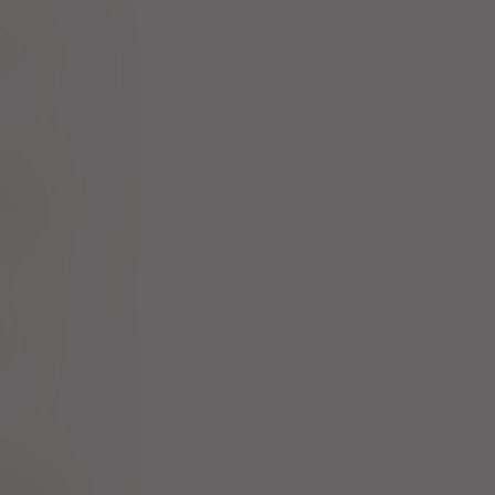
ne bromide
Sp. z o.o.
ne bromide
p. z o. o.
ne bromide
p. z o. o.