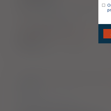
O
inj. [roztw.]
0,5 mg/ml
10 amp. 1 ml (Iniekcje)
p
ATC:
N07AA02
Pirydostygmina
Mestinon
tabl. draż.
60 mg
150 szt. (Doustnie)
1) Refundacja we wszystkich zarejestrowanych wskazaniac
2)
Miastenia
3)
Pacjenci 65+
4)
Pacjenci do ukończenia 18 roku życia