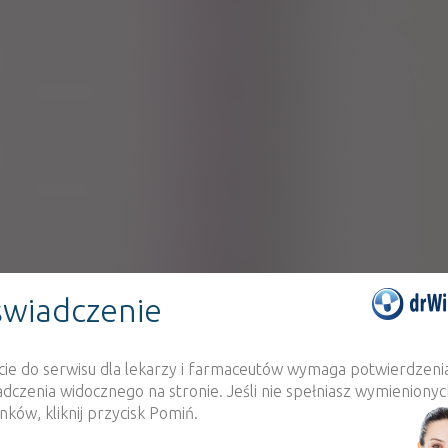
SOPHARMA Warszawa S
98,40 zł
Ga
100%
Rx
Delfarma 
72,22 zł
Ga
100%
Rx
Inpharm 
58,86 zł
Ga
100%
Rx
Pharm
102,00 zł
wiadczenie
cie do serwisu dla lekarzy i farmaceutów wymaga potwierdzeni
adczenia widocznego na stronie. Jeśli nie spełniasz wymienionyc
ków, kliknij przycisk Pomiń.
Neostigmine methy
100%
Rx