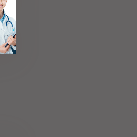
lska Sp. z
o.o.
ne bromide
Sp. z o.o.