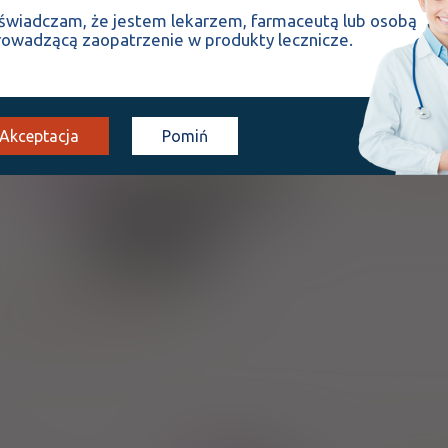
Teva Pharmaceuticals Po
20,77 zł
świadczam, że jestem lekarzem, farmaceutą lub osobą
rowadzącą zaopatrzenie w produkty lecznicze.
Akceptacja
Pomiń
Pyridostigmi
(1)
(2)
100%
30%
R
Rx
Mylan Healthcare 
118,66 zł
32,04 zł
4,80 zł
(3)
(4)
S
DZ
bezpł.
bezpł.
h.
Pokaż wskazania z ChPL