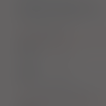
Mestinon retard - import docelowy
tabl.
180 mg
50 szt. (Doustnie)
ATC:
N07AA03
Distygmina
Ubretid
tabl.
5 mg
20 szt. (Doustnie)
Ubretid
tabl.
5 mg
50 szt. (Doustnie)
ATC:
N07AA51
Neostygmina w połączeniach