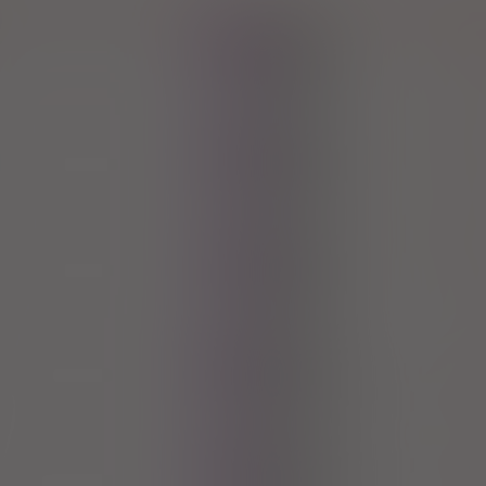
Ipidacrine hy
100%
Rx
X
Ipidacrine hy
100%
Rx
X
Ipidacrine hy
100%
Rx
X
Ga
100%
Rx
SOPHARMA Warszawa S
53,69 zł
Ga
100%
Rx