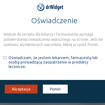
Oświadczenie
>
Wynik szukania dla frazy
''
Wyszukaj produkt
Nowe rejestracje
Wejście do serwisu dla lekarzy i farmaceutów wymaga
potwierdzenia oświadczenia widocznego na stronie. Jeśli nie
Szukaj
spełniasz wymienionych warunków, kliknij przycisk Pomiń.
Oświadczam, że jestem lekarzem, farmaceutą lub
Strona
1 z 1
Znaleziono wyników:
7
osobą prowadzącą zaopatrzenie w produkty
lecznicze.
INN: Ephedrine hydrochloride
Nazwa polska:
Chlorowodorek efedryny
| Nazwa łacińska:
Ephedrinum hydrochloridum
Akceptacja
Pomiń
Ephedrinum
Rx
hydrochloricum WZF