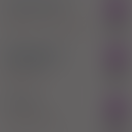
®
Rubital
compositum
Rx
syrop
6,5 mg/5 ml
1 but. 125 ml
(Doustnie)
100%
Althaea root extract
,
Ephedrine hydrochloride
6,80 zł
Przedsiębiorstwo Produkcji Farmaceutycznej
GEMI
Syrop prawoślazowy
Rx
złożony GEMI
syrop
26 mg/10 ml
1 but. 125 g
100%
(Doustnie)
5,20 zł
Ephedrine hydrochloride
Biofaktor Sp. z o.o.
®
Tussipect
Rx
tabl. draż.
20 szt. (Doustnie)
Ephedrine hydrochloride
100%
Poznańskie Zakłady Zielarskie "Herbapol" SA
10,76 zł