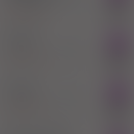
inj. dom./podsk. [roztw.]
25 mg/ml
100%
10 amp. 1 ml (Iniekcje)
31,90 zł
Ephedrine hydrochloride
Polfa Warszawa SA
Efrinol 1%
Rx
krople do nosa [roztw.]
10 mg/g
1 but.
10 g (Do nosa)
100%
Ephedrine hydrochloride
10,55 zł
Przedsiębiorstwo Farmaceutyczne PROLAB Sp.
z o.o.
Efrinol 2%
Rx
krople do nosa [roztw.]
20 mg/g
1 but.
10 g (Do nosa)
100%
Ephedrine hydrochloride
10,96 zł
Przedsiębiorstwo Farmaceutyczne PROLAB Sp.
z o.o.