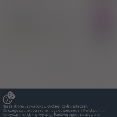
®
Tussipect
Rx
syrop
(4,35 mg+ 1,43 mg+ 622 mg)/5
ml
1 but. 140 g (Doustnie)
100%
Ephedrine hydrochloride
,
Saponin
,
Thymus
extract
13,07 zł
Poznańskie Zakłady Zielarskie "Herbapol" SA
Strona:
z
1
Nasza strona używa plików cookies, czyli ciasteczek.
Do czego są one potrzebne mogą dowiedzieć się Państwo
tutaj
Korzystając ze strony, wyrażają Państwo zgodę na używanie