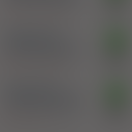
100%
odżywka
1 op. 200 ml (Na skórę)
37,50 zł
Argan oil
,
Biotin
,
Keratin
,
Kopexil
Zakłady Farmaceutyczne Polpharma SA
®
Biotebal
EFFECT
DK
Specjalistyczne serum
przeciw wypadaniu włosów
100%
serum
1 op. 130 ml (Na skórę)
41,40 zł
Biotin
,
Caffeine
,
Keratin
,
Kopexil
Zakłady Farmaceutyczne Polpharma SA
®
Biotebal
EFFECT
DK
Specjalistyczny szampon
przeciw wypadaniu włosów
100%
szampon
1 op. 200 ml (Na skórę)
38,13 zł
Biotin
,
Keratin
,
Kopexil
Zakłady Farmaceutyczne Polpharma SA