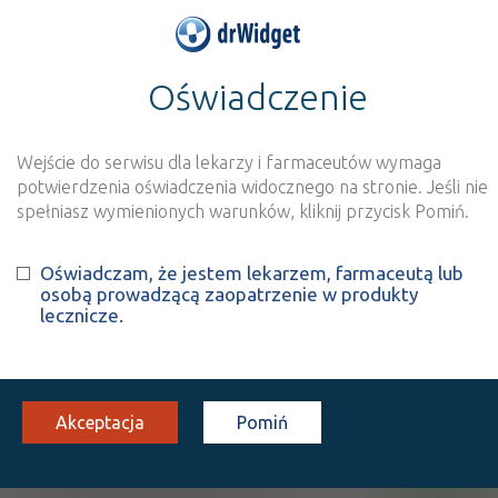
Oświadczenie
>
Wynik szukania dla frazy
''
Wyszukaj produkt
Nowe rejestracje
Wejście do serwisu dla lekarzy i farmaceutów wymaga
potwierdzenia oświadczenia widocznego na stronie. Jeśli nie
Szukaj
spełniasz wymienionych warunków, kliknij przycisk Pomiń.
Oświadczam, że jestem lekarzem, farmaceutą lub
Strona
1 z 1
Znaleziono wyników:
3
osobą prowadzącą zaopatrzenie w produkty
lecznicze.
INN: Keratin
Nazwa polska:
Keratyna
| Nazwa łacińska:
Keratin
Akceptacja
Pomiń
®
Biotebal
EFFECT
DK
Specjalistyczna odżywka
przeciw wypadaniu włosów