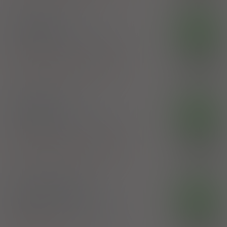
Rutinosal C
OTC
tabl.
20 mg+ 20 mg+ 40 mg
30 szt.
(Doustnie)
100%
Ascorbic acid
,
Rutoside
,
Salix extract
4,29 zł
Innowacyjno-Wdrożeniowe Laboratorium
Farmaceutyczne Labofarm
Rutinosal C
OTC
tabl.
20 mg+ 20 mg+ 40 mg
60 szt.
(Doustnie)
100%
Ascorbic acid
,
Rutoside
,
Salix extract
6,99 zł
Innowacyjno-Wdrożeniowe Laboratorium
Farmaceutyczne Labofarm
®
Rutinoscorbin
OTC
tabl. powl.
100 mg+ 25 mg
30 szt.
(Doustnie)
100%