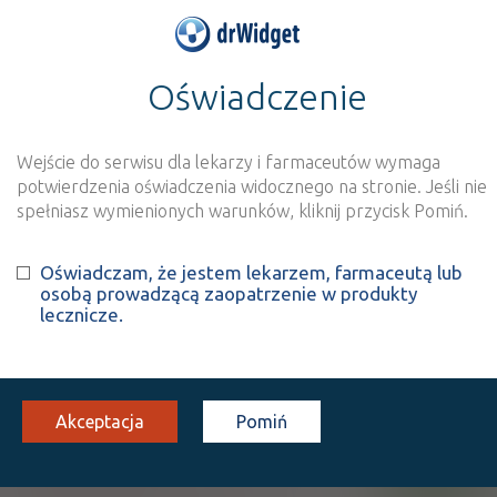
Oświadczenie
>
Wynik szukania dla frazy
''
Wyszukaj produkt
Nowe rejestracje
Wejście do serwisu dla lekarzy i farmaceutów wymaga
potwierdzenia oświadczenia widocznego na stronie. Jeśli nie
Szukaj
spełniasz wymienionych warunków, kliknij przycisk Pomiń.
Oświadczam, że jestem lekarzem, farmaceutą lub
Strona
1 z 1
Znaleziono wyników:
21
osobą prowadzącą zaopatrzenie w produkty
lecznicze.
INN: Rutoside
Nazwa polska:
Rutozyd
| Nazwa łacińska:
Rutosidum
Akceptacja
Pomiń
®
Scorbolamid
OTC
tabl. draż.
300 mg+ 5 mg+ 100 mg
20 szt. (Doustnie)