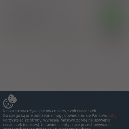
Venescin Forte
OTC
tabl. draż.
25 mg+ 15 mg+ 0,5 mg
30
szt. (Doustnie)
100%
Esculoside
,
Hippocastanum extract
,
Rutoside
25,52 zł
Wrocławskie Zakłady Zielarskie "Herbapol" SA
Strona:
z
1
Nasza strona używa plików cookies, czyli ciasteczek.
Do czego są one potrzebne mogą dowiedzieć się Państwo
tutaj
Korzystając ze strony, wyrażają Państwo zgodę na używanie
ciasteczek (cookies). Ustawienia dotyczące przechowywania