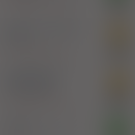
100%
Ascorbic acid
,
Rutoside
,
Salicylamide
17,73 zł
Zakłady Farmaceutyczne Polpharma SA
AscoRutiCal
- suplement
SD
diety
kaps.
30 szt. (Doustnie)
100%
Ascorbic acid
,
Calcium
,
Rutoside
8,25 zł
Przedsiębiorstwo Farmaceutyczne Jelfa SA
AscoRutiCal Forte
-
SD
suplement diety
tabl.
20 szt. (Doustnie)
100%
Ascorbic acid
,
Calcium
,
Rutoside
10,86 zł
Przedsiębiorstwo Farmaceutyczne Jelfa SA
®
Cerutin
OTC
tabl. powl.
100 mg+ 25 mg
125 szt.