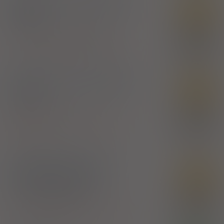
RedBlocker
- suplement
SD
diety
tabl. powl.
30 szt. (Doustnie)
100%
Diosmin
,
Hesperidin
,
Rutoside
,
Vitamins
19,13 zł
Aflofarm Farmacja Polska Sp. z o.o.
Regu-therm
- suplement
SD
diety
tabl.
30 szt. (Doustnie)
100%
Caffeine
,
Diosmin
,
Hesperidin
,
Rutoside
,
25,17 zł
Vitamins
Aflofarm Farmacja Polska Sp. z o.o.
Rutinacea Complete
-
SD
suplement diety
tabl.
120 szt. (Doustnie)
100%
Rutoside
,
Selenium sulfide
,
Vitamins
,
Zinc
16,87 zł
Aflofarm Farmacja Polska Sp. z o.o.