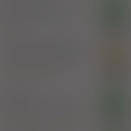
Troxescorbin
OTC
kaps. twarde
50 mg+ 200 mg
20 szt.
(Doustnie)
100%
Rutoside
15,50 zł
Synteza Sp. z o.o.
Urazym
- suplement diety
SD
kaps. dojelitowe
30 szt. (Doustnie)
Bromelain
,
Papain
,
Rutoside
100%
SOLINEA SP.Z O.O.,SP.KOM
26,95 zł
Venescin
OTC
tabl. draż.
25 mg+ 15 mg+ 0,5 mg
30
szt. (Doustnie)
100%
Esculin
,
Hippocastanum extract
,
Rutoside
14,87 zł
Wrocławskie Zakłady Zielarskie "Herbapol" SA