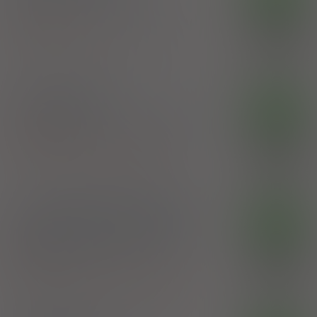
tabl. powl.
100 mg+ 25 mg
210 szt.
(Doustnie)
100%
Ascorbic acid
,
Rutoside
17,99 zł
GlaxoSmithKline Consumer Healthcare Sp. z
o.o.
®
Scorbolamid
OTC
tabl. draż.
300 mg+ 5 mg+ 100 mg
40 szt. (Doustnie)
100%
Ascorbic acid
,
Rutoside
,
Salicylamide
26,66 zł
Zakłady Farmaceutyczne Polpharma SA
®
Scorbolamid
EXTRA Hot
OTC
zaw. doust. [granulat]
(300 mg+
300 mg+ 50 mg+ 5 mg)/sasz.
8 sasz.
(Doustnie)
100%
Ascorbic acid
,
Rutoside
,
Salicylamide
,
Zinc
11,72 zł
Zakłady Farmaceutyczne Polpharma SA