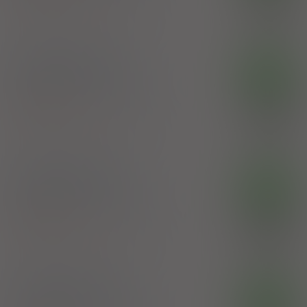
Ascorbic acid
,
Rutoside
5,20 zł
GlaxoSmithKline Consumer Healthcare Sp. z
o.o.
®
Rutinoscorbin
OTC
tabl. powl.
100 mg+ 25 mg
90 szt.
(Doustnie)
100%
Ascorbic acid
,
Rutoside
7,92 zł
GlaxoSmithKline Consumer Healthcare Sp. z
o.o.
®
Rutinoscorbin
OTC
tabl. powl.
100 mg+ 25 mg
150 szt.
(Doustnie)
100%
Ascorbic acid
,
Rutoside
12,05 zł
GlaxoSmithKline Consumer Healthcare Sp. z
o.o.
®
Rutinoscorbin
OTC