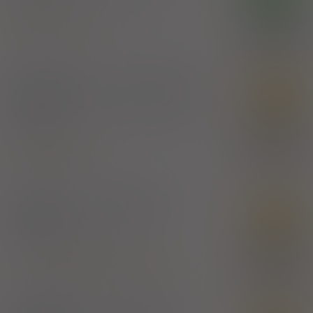
(Doustnie)
100%
Ascorbic acid
,
Rutoside
19,28 zł
Polfarmex S.A.
GripoSan Plus
- suplement
SD
diety
prosz. do przyg. roztw. doust.
10 sasz. 2 g
100%
(Doustnie)
12,90 zł
Minerals
,
Rutoside
A-Z Medica Sp. z o.o.
Niverosin
- suplement
SD
diety
tabl.
30 szt. (Doustnie)
100%
Diosmin
,
Hesperidin
,
Rutoside
,
Vitamins
29,90 zł
Aflofarm Farmacja Polska Sp. z o.o.