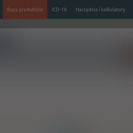
Baza produktów
ICD-10
Narzędzia i kalkulatory
Sz
Stro