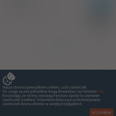
Lz
inf. [emulsja]
10 but. 500 ml (Iniekcje)
Fats
100%
Fresenius Kabi Polska Sp. z o.o.
1296,50 zł
Strona:
z
1
Nasza strona używa plików cookies, czyli ciasteczek.
Do czego są one potrzebne mogą dowiedzieć się Państwo
tutaj
Korzystając ze strony, wyrażają Państwo zgodę na używanie
ciasteczek (cookies). Ustawienia dotyczące przechowywania
ciasteczek można zmienić w swojej przeglądarce.
ROZUMIEM