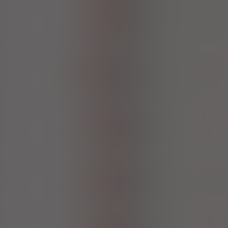
,
Emtricitabine
Tenofovir
100%
Rx-z
Accord Healthcare Polsk
X
,
Emtricitabine
Tenofovir
100%
Rx-z
Aurovitas Pharma Polska 
420,00 zł
,
Emtricitabine
Tenofovir
100%
Rx-z
Krka Polska
X
,
Emtricitabine
Tenofovir
100%
Rx-z
Mylan Pharmaceu
X
,
Emtricitabine
Tenofovir