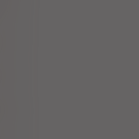
 disoproxil
a Sp. z o.
o.
 disoproxil
Sp. z o.o.
 disoproxil
 Sp. z o.o.
 disoproxil
ticals Ltd
 disoproxil