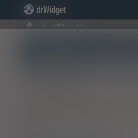
>
Wynik szukania dla frazy
''
Wyszukaj produkt
Nowe rejestracje
Znaleziono wyników:
20
INN: Tenofovir disoproxil
Nazwa polska:
Dizoproksyl tenofowiru
| Nazwa łacińsk
Atripla
tabl. powl.
600 mg+ 245 mg+ 200 mg
30 szt.
(Doustnie)