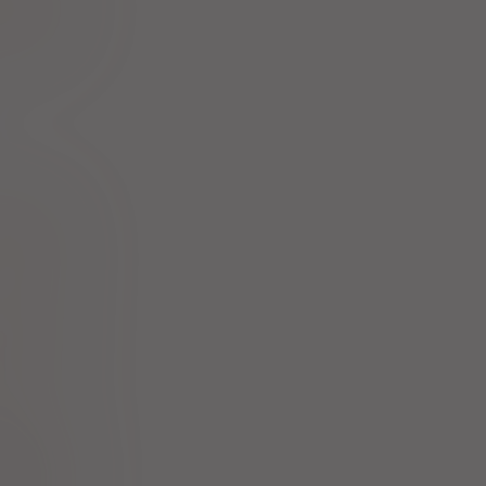
 disoproxil
ticals Ltd
 disoproxil
doz GmbH
 disoproxil
 Sp. z o.o.
 disoproxil
ceutyczne