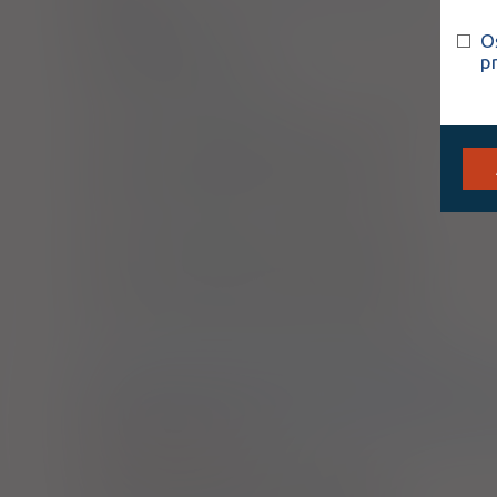
O
TENMAC-EM
p
tabl. powl.
200 mg+ 245 mg
30 szt. (Doustnie)
Tenofovir disoproxil Accord
tabl. powl.
245 mg
30 szt. (Doustnie)
Tenofovir disoproxil Aurovitas
tabl. powl.
245 mg
30 szt. (Doustnie)
1)
Program lekowy: leczenie przewlekłego WZW typu B
Program lekowy: profilaktyka reaktywacji wirusowego zapal
świadczeniobiorców otrzymujących leczenie związane z ryz
Pokaż wskazania z ChPL