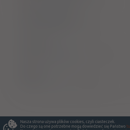
Tenofovir Zentiva
tabl. powl.
245 mg
30 szt. (Doustnie)
Truvada
tabl. powl.
200 mg/245 mg
30 szt. (Doustnie)
Viread
tabl. powl.
245 mg
30 szt. (Doustnie)
Nasza strona używa plików cookies, czyli ciasteczek.
Do czego są one potrzebne mogą dowiedzieć się Państwo
tu