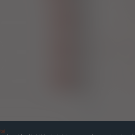
Pol
Tenofovir
100%
Rx-z
Zentiva PL
X
,
Emtricitabine
Tenofovir
100%
Rx-z
Gilead Sciences Poland
X
Tenofovir
100%
Rx-z
Gilead Sciences Poland
X
Strona:
z
1
taj