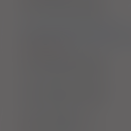
Tenofovir disoproxil Mylan
tabl. powl.
245 mg
30 szt. (Doustnie)
1)
Program lekowy: leczenie przewlekłego WZW typu B
Program lekowy: profilaktyka reaktywacji wirusowego zapal
świadczeniobiorców otrzymujących leczenie związane z ryz
Pokaż wskazania z ChPL
Tenofovir disoproxil Sandoz
tabl. powl.
245 mg
30 szt. (Doustnie)
Tenofovir disoproxil Zentiva
tabl. powl.
245 mg
30 szt. (Doustnie)
Tenofovir Polpharma
tabl. powl.
245 mg
30 szt. (Iniekcje)