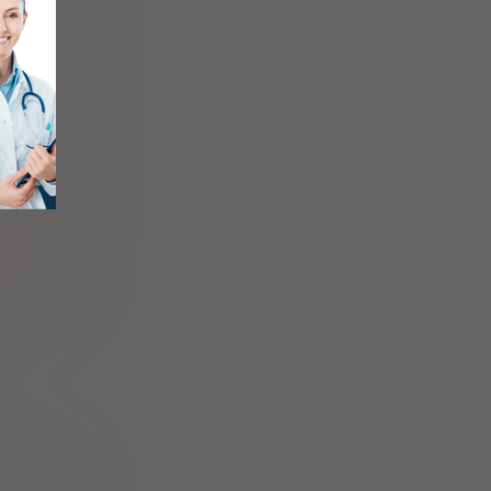
 disoproxil
aceuticals
Limited
 disoproxil
a Sp. z o.
o.
 disoproxil
Sp. z o.o.