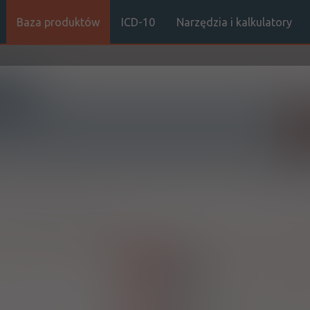
Baza produktów
ICD-10
Narzędzia i kalkulatory
Sz
Stro
a:
Tenofovir disoproxilum
,
Efavirenz
Emtricitabine
100%
Rx-z
X
Bristol Myers Squibb