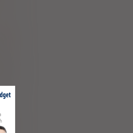
 Sp. z o.o.
,
Tenofovir
disoproxil
 Sp. z o.o.
 disoproxil
ceutyczne
pharma SA
 disoproxil
M UK LTD
a
,
vitegravir
h
 disoproxil
 Sp. z o.o.