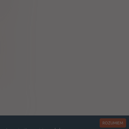
pharma SA
 disoproxil
 Sp. z o.o.
 disoproxil
 Sp. z o.o.
 disoproxil
 Sp. z o.o.
ROZUMIEM