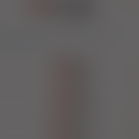
Tenofovir
(1)
100%
B
Rx-z
Mylan Pharmaceu
520,88 zł
bezpł.
enia wątroby typu B u świadczeniobiorców po przeszczepach lub u
ykiem reaktywacji HBV
Tenofovir
100%
Rx-z
San
X
Tenofovir
100%
Rx-z
Zentiva PL
X
Tenofovir
100%
Rx-z
Zakłady Farma
181,45 zł